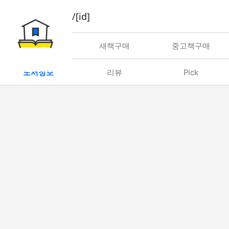
book/rent/[id]
대여
새책구매
중고책구매
도서정보
리뷰
Pick