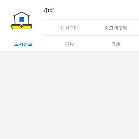
book/rent/[id]
대여
새책구매
중고책구매
도서정보
리뷰
Pick