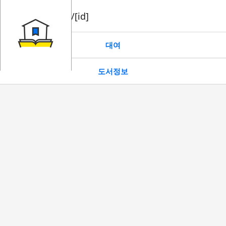
book/rent/[id]
대여
도서정보