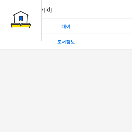
book/rent/[id]
대여
도서정보