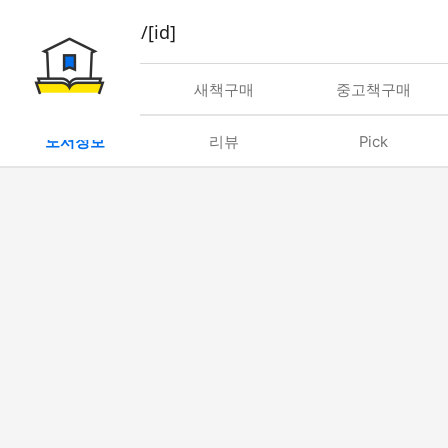
book/rent/[id]
대여
새책구매
중고책구매
도서정보
리뷰
Pick