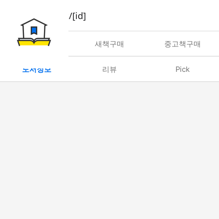
book/rent/[id]
대여
새책구매
중고책구매
도서정보
리뷰
Pick