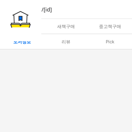
book/rent/[id]
대여
새책구매
중고책구매
도서정보
리뷰
Pick