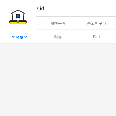
book/rent/[id]
대여
새책구매
중고책구매
도서정보
리뷰
Pick