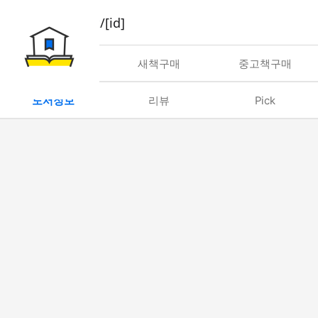
book/rent/[id]
대여
새책구매
중고책구매
도서정보
리뷰
Pick