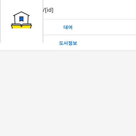
book/rent/[id]
대여
도서정보