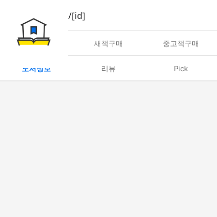
book/rent/[id]
대여
새책구매
중고책구매
도서정보
리뷰
Pick