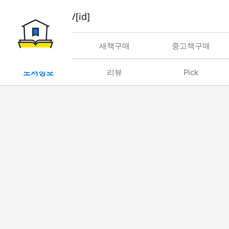
book/rent/[id]
대여
새책구매
중고책구매
도서정보
리뷰
Pick