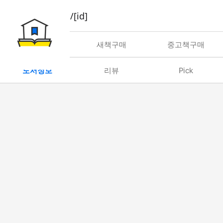
book/rent/[id]
대여
새책구매
중고책구매
도서정보
리뷰
Pick