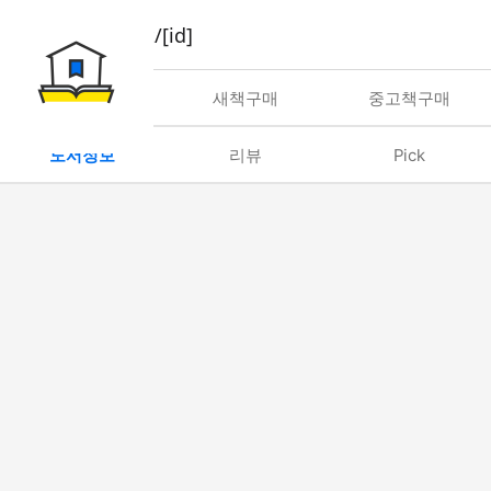
book/rent/[id]
대여
새책구매
중고책구매
도서정보
리뷰
Pick