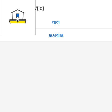
book/rent/[id]
대여
도서정보