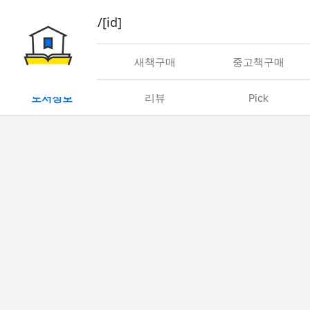
book/rent/[id]
대여
새책구매
중고책구매
도서정보
리뷰
Pick