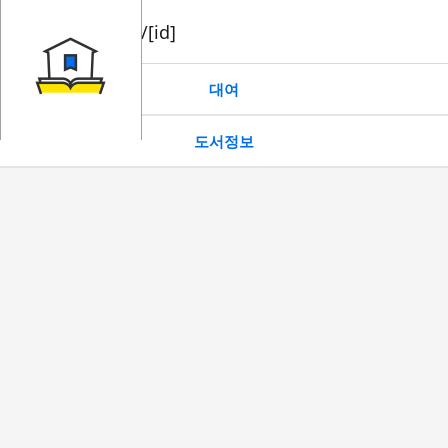
book/rent/[id]
대여
도서정보