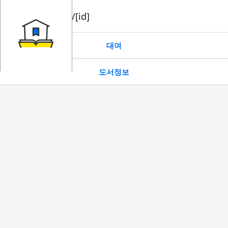
book/rent/[id]
대여
도서정보