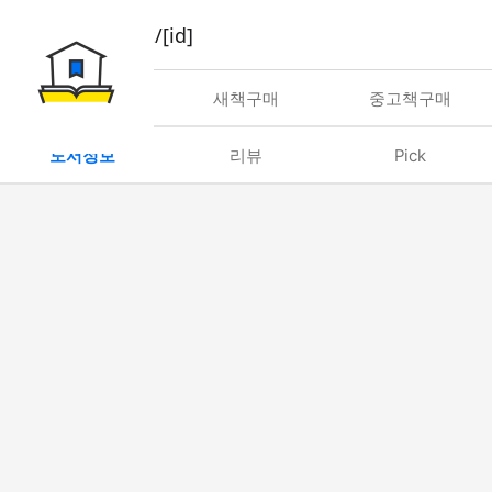
book/rent/[id]
대여
새책구매
중고책구매
도서정보
리뷰
Pick