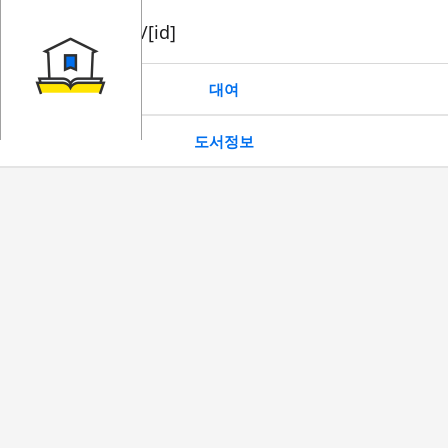
book/rent/[id]
대여
도서정보