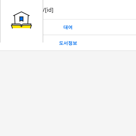
book/rent/[id]
대여
도서정보