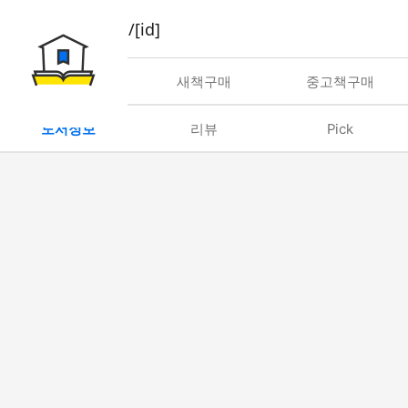
book/rent/[id]
대여
새책구매
중고책구매
도서정보
리뷰
Pick