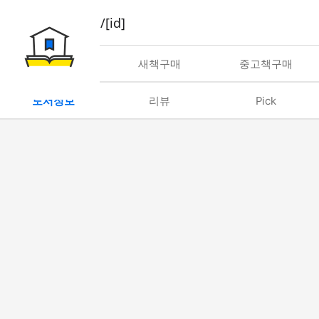
book/rent/[id]
대여
새책구매
중고책구매
도서정보
리뷰
Pick