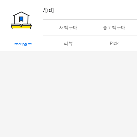
book/rent/[id]
대여
새책구매
중고책구매
도서정보
리뷰
Pick