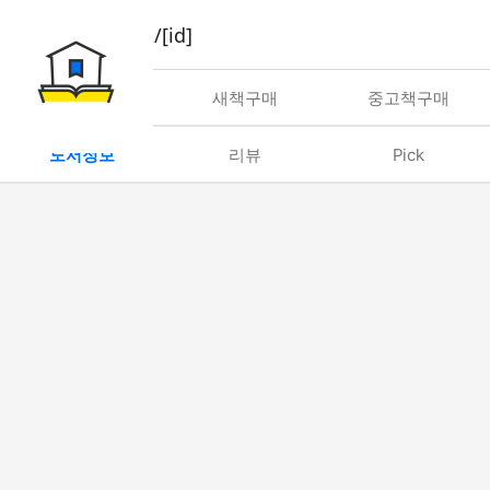
book/rent/[id]
대여
새책구매
중고책구매
도서정보
리뷰
Pick