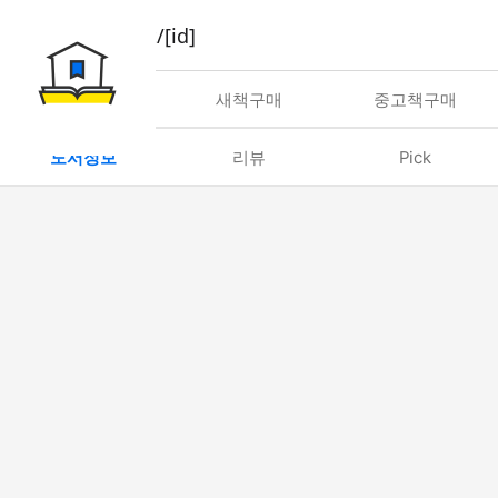
book/rent/[id]
대여
새책구매
중고책구매
도서정보
리뷰
Pick