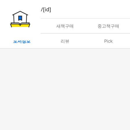
book/rent/[id]
대여
새책구매
중고책구매
도서정보
리뷰
Pick