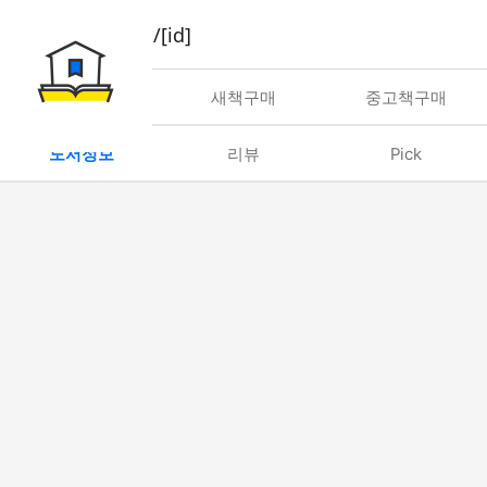
book/rent/[id]
대여
새책구매
중고책구매
도서정보
리뷰
Pick