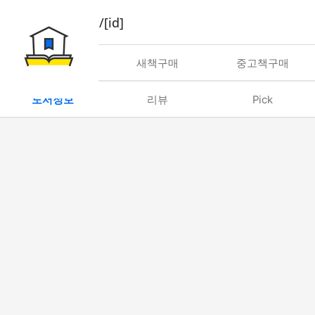
book/rent/[id]
대여
새책구매
중고책구매
도서정보
리뷰
Pick