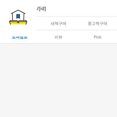
book/rent/[id]
대여
새책구매
중고책구매
도서정보
리뷰
Pick