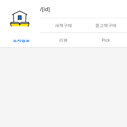
book/rent/[id]
대여
새책구매
중고책구매
도서정보
리뷰
Pick