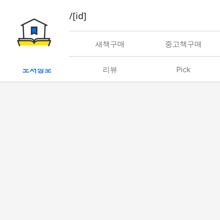
book/rent/[id]
대여
새책구매
중고책구매
도서정보
리뷰
Pick