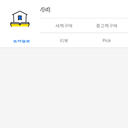
book/rent/[id]
대여
새책구매
중고책구매
도서정보
리뷰
Pick