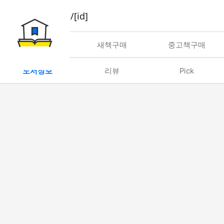
book/rent/[id]
대여
새책구매
중고책구매
도서정보
리뷰
Pick