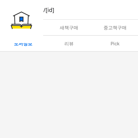
book/rent/[id]
대여
새책구매
중고책구매
도서정보
리뷰
Pick