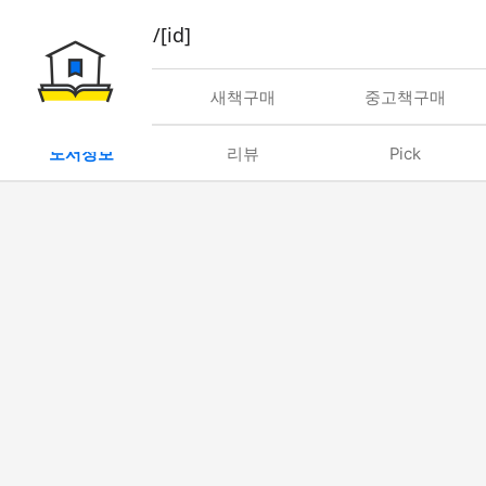
book/rent/[id]
대여
새책구매
중고책구매
도서정보
리뷰
Pick