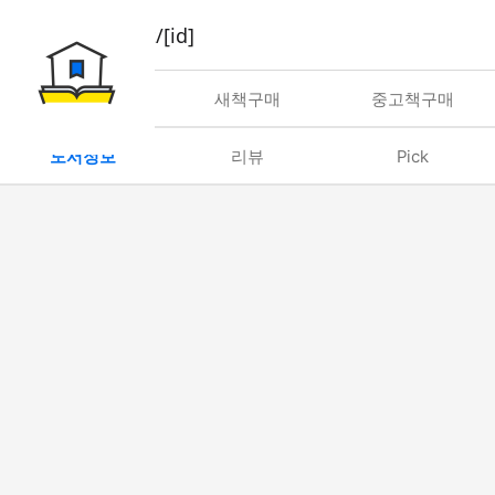
book/rent/[id]
대여
새책구매
중고책구매
도서정보
리뷰
Pick