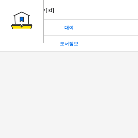
book/rent/[id]
대여
도서정보