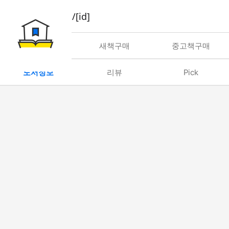
book/rent/[id]
대여
새책구매
중고책구매
도서정보
리뷰
Pick