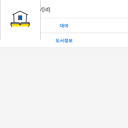
book/rent/[id]
대여
도서정보