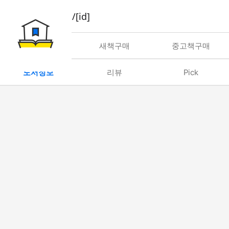
book/rent/[id]
대여
새책구매
중고책구매
도서정보
리뷰
Pick