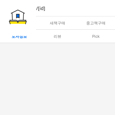
book/rent/[id]
대여
새책구매
중고책구매
도서정보
리뷰
Pick