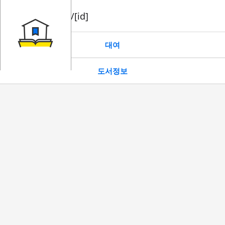
book/rent/[id]
대여
도서정보