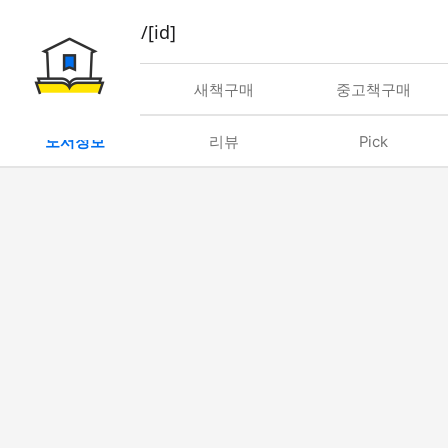
book/rent/[id]
대여
새책구매
중고책구매
도서정보
리뷰
Pick