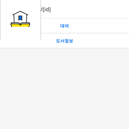
book/rent/[id]
대여
도서정보