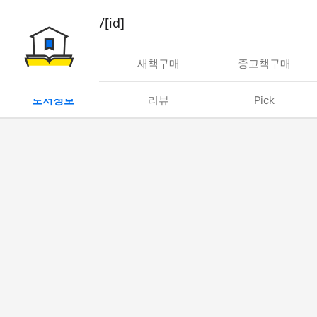
book/rent/[id]
대여
새책구매
중고책구매
도서정보
리뷰
Pick