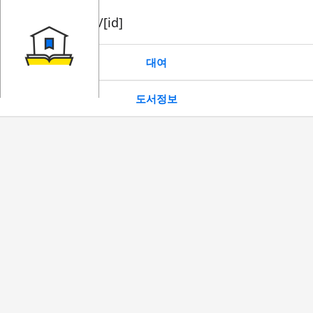
book/rent/[id]
대여
도서정보