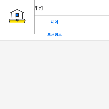
book/rent/[id]
대여
도서정보