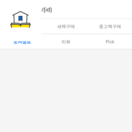
book/rent/[id]
대여
새책구매
중고책구매
도서정보
리뷰
Pick