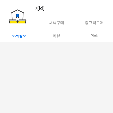
book/rent/[id]
대여
새책구매
중고책구매
도서정보
리뷰
Pick